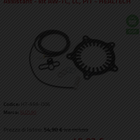
Assistant - kit AW-TC, LC, PIT - HEALTECH
DISP
Codice:
HT-ARA-D06
Marca:
SUZUKI
Prezzo di listino:
54,90 €
iva inclusa