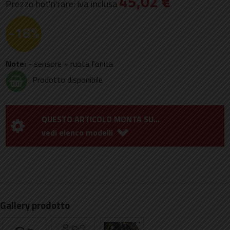
45,02 €
Prezzo hot'n'rare: iva inclusa
-18%
Note:
- sensore + ruota fonica
Prodotto disponibile
QUESTO ARTICOLO MONTA SU...
Gallery prodotto