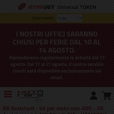
SCEGLI PAESE
I NOSTRI UFFICI SARANNO
CHIUSI PER FERIE DAL 10 AL
14 AGOSTO.
Riprenderemo regolarmente le attività dal 17
agosto. Dal 17 al 21 agosto, il nostro servizio
clienti sarà disponibile esclusivamente via
email.
AR Assistant - kit per moto non-ABS - AR