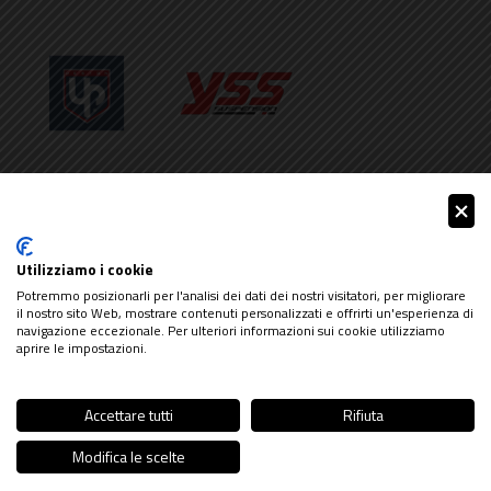
Faster96 s.r.l.
Via Pradazzo, 1/a, 40012 Calderara di Reno (BO) - Italy
Utilizziamo i cookie
P.IVA, CF e Reg. Imp. di Bologna: 01704781200
Potremmo posizionarli per l'analisi dei dati dei nostri visitatori, per migliorare
il nostro sito Web, mostrare contenuti personalizzati e offrirti un'esperienza di
REA n. 365194
navigazione eccezionale. Per ulteriori informazioni sui cookie utilizziamo
Capitale sociale € 90.000 i.v.
aprire le impostazioni.
TEL (+39) 051 19935836
EMAIL
info@hotnrare.com
Accettare tutti
Rifiuta
Privacy Policy
|
Cookie Policy
|
Credits
Modifica le scelte
54,90 €
-18%
Aggiungi al carrello
45,02 €