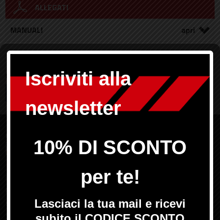
ALLEGATI
MANUALI
PAGAMENTI
ORDINI
Condizioni di vendita
Garanzie legali
Bonifico
Paypal
SPEDIZIONI
Lasciaci una recensione
Spedizione gratuita