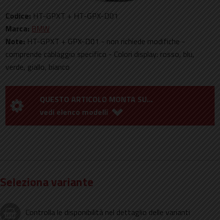
Codice:
HT-GPXT + HT-GPX-D01
Marca:
BMW
Note:
HT-GPXT + GPX-D01 - non richiede modifiche -
comprende cablaggio specifico - Colori display: rosso, blu,
verde, giallo, bianco
QUESTO ARTICOLO MONTA SU...
Seleziona variante
Controlla le disponibilità nel dettaglio delle varianti