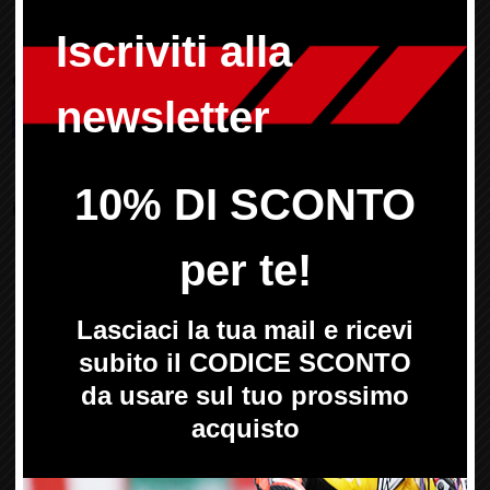
Prodotti correlati
Contamarce
Contamarce
HEALTECH
HEALTECH
GiPro X - Kit
GiPro X -
Cablaggio
Display
Contamarce
HT-GPX-
HT-GPXT
D01