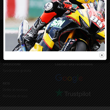
PAGAMENTI
ORDINI
Condizioni di vendita
Garanzie legali
Bonifico
Paypal
SPEDIZIONI
Lasciaci una recensione
Spedizione gratuita
RESI
Diritto di recesso
Richieste di reso