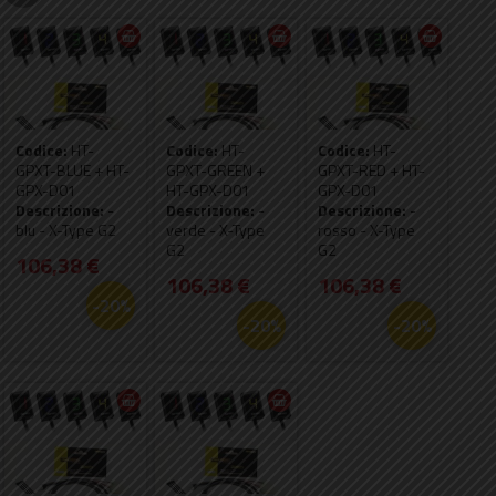
Codice:
HT-
Codice:
HT-
Codice:
HT-
GPXT-BLUE + HT-
GPXT-GREEN +
GPXT-RED + HT-
GPX-D01
HT-GPX-D01
GPX-D01
Descrizione:
-
Descrizione:
-
Descrizione:
-
blu - X-Type G2
verde - X-Type
rosso - X-Type
G2
G2
106,38 €
106,38 €
106,38 €
-20%
-20%
-20%