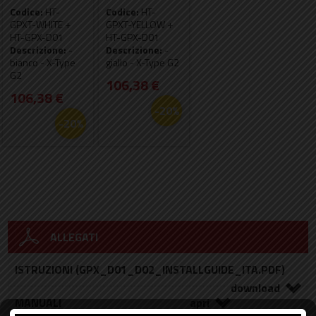
Codice:
HT-
Codice:
HT-
GPXT-WHITE +
GPXT-YELLOW +
HT-GPX-D01
HT-GPX-D01
Descrizione:
-
Descrizione:
-
bianco - X-Type
giallo - X-Type G2
G2
106,38 €
106,38 €
-20%
-20%
ALLEGATI
ISTRUZIONI (GPX_D01_D02_INSTALLGUIDE_ITA.PDF)
MANUALI