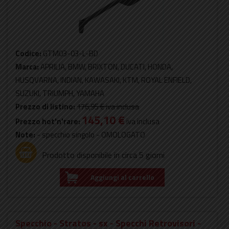
Codice:
GTM03-03-L-BD
Marca:
APRILIA, BMW, BRIXTON, DUCATI, HONDA,
HUSQVARNA, INDIAN, KAWASAKI, KTM, ROYAL ENFIELD,
SUZUKI, TRIUMPH, YAMAHA
Prezzo di listino:
176,95 €
iva inclusa
145,10 €
Prezzo hot'n'rare:
iva inclusa
Note:
- specchio singolo - OMOLOGATO
Prodotto disponibile in circa 5 giorni
Aggiungi al carrello
Specchio - Stratos - sx - Specchi Retrovisori -