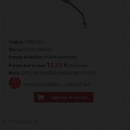
Codice:
S3804352
Marca:
GILERA, PIAGGIO
Prezzo di listino:
17,64 €
iva inclusa
13,23 €
Prezzo hot'n'rare:
iva inclusa
Note:
SPECCHIO DX NERO PIAGGIO MP3-FUOCO
NON DISPONIBILE - CONTATTACI
Aggiungi al carrello
|< « 1
2
3
4
5
»
>|