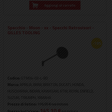
Aggiungi al carrello
Specchio - Moon - sx - Specchi Retrovisori -
GILLES TOOLING
-18%
Codice:
GTM04-03-L-BD
Marca:
APRILIA, BMW, BRIXTON, DUCATI, HONDA,
HUSQVARNA, INDIAN, KAWASAKI, KTM, ROYAL ENFIELD,
SUZUKI, TRIUMPH, YAMAHA
Prezzo di listino:
176,95 €
iva inclusa
145,10 €
Prezzo hot'n'rare:
iva inclusa