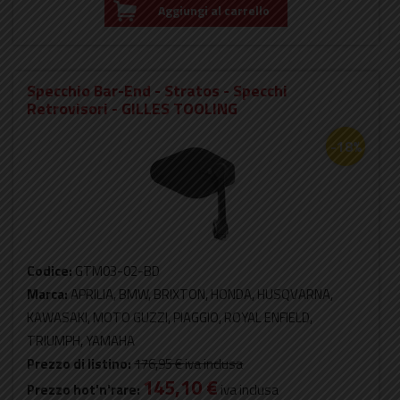
Aggiungi al carrello
Specchio Bar-End - Stratos - Specchi
Retrovisori - GILLES TOOLING
-18%
Codice:
GTM03-02-BD
Marca:
APRILIA, BMW, BRIXTON, HONDA, HUSQVARNA,
KAWASAKI, MOTO GUZZI, PIAGGIO, ROYAL ENFIELD,
TRIUMPH, YAMAHA
Prezzo di listino:
176,95 €
iva inclusa
145,10 €
Prezzo hot'n'rare:
iva inclusa