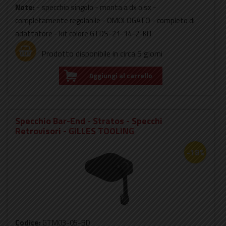
Note:
- specchio singolo - monta a dx o sx -
completamente regolabile - OMOLOGATO - completo di
adattatore - kit colore GTDS-21-14-2-KIT
Prodotto disponibile in circa 5 giorni
Aggiungi al carrello
Specchio Bar-End - Stratos - Specchi
Retrovisori - GILLES TOOLING
-18%
Codice:
GTM03-05-BD