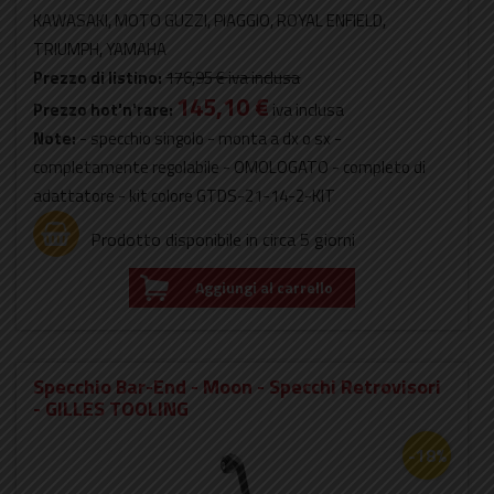
KAWASAKI, MOTO GUZZI, PIAGGIO, ROYAL ENFIELD,
TRIUMPH, YAMAHA
Prezzo di listino:
176,95 €
iva inclusa
145,10 €
Prezzo hot'n'rare:
iva inclusa
Note:
- specchio singolo - monta a dx o sx -
completamente regolabile - OMOLOGATO - completo di
adattatore - kit colore GTDS-21-14-2-KIT
Prodotto disponibile in circa 5 giorni
Aggiungi al carrello
Specchio Bar-End - Moon - Specchi Retrovisori
- GILLES TOOLING
-18%