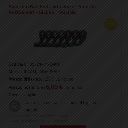
Specchio Bar-End - kit colore - Specchi
Retrovisori - GILLES TOOLING
-18%
Codice:
GTDS-21-14-2-KIT
Marca:
DUCATI, UNIVERSALE
Prezzo di listino:
7,32 €
iva inclusa
6,00 €
Prezzo hot'n'rare:
iva inclusa
Note:
- singolo
Controlla le disponibilità nel dettaglio delle
varianti
* prezzo e disponibilità sono indicativi,
vedere nel dettaglio le singole varianti