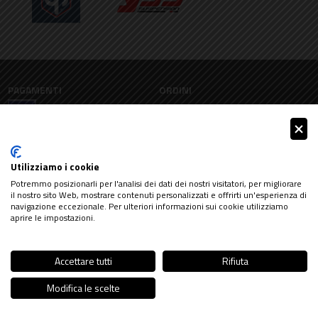
PAGAMENTI
ORDINI
Condizioni di vendita
Garanzie legali
Bonifico
Utilizziamo i cookie
Paypal
Potremmo posizionarli per l'analisi dei dati dei nostri visitatori, per migliorare
SPEDIZIONI
Lasciaci una recensione
il nostro sito Web, mostrare contenuti personalizzati e offrirti un'esperienza di
Spedizione gratuita
navigazione eccezionale. Per ulteriori informazioni sui cookie utilizziamo
aprire le impostazioni.
RESI
Accettare tutti
Rifiuta
Diritto di recesso
Richieste di reso
Modifica le scelte