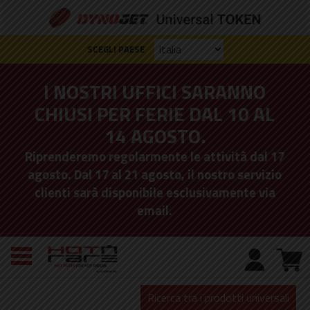
SCEGLI PAESE
I NOSTRI UFFICI SARANNO
CHIUSI PER FERIE DAL 10 AL
14 AGOSTO.
Riprenderemo regolarmente le attività dal 17
agosto. Dal 17 al 21 agosto, il nostro servizio
clienti sarà disponibile esclusivamente via
email.
Ricerca tra i prodotti universali