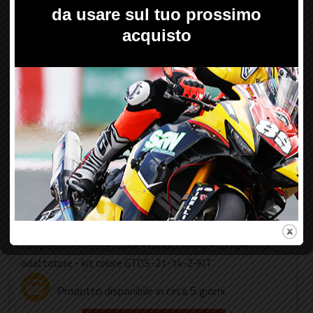
Retrovisori - GILLES TOOLING
-18%
Codice:
GTM03-01-BD
Marca:
APRILIA, DUCATI, HONDA, INDIAN, KAWASAKI, KTM,
MV-AGUSTA, TRIUMPH, YAMAHA
Prezzo di listino:
176,95 €
iva inclusa
145,10 €
Prezzo hot'n'rare:
iva inclusa
Note:
- specchio singolo - monta a dx o sx -
completamente regolabile - OMOLOGATO - completo di
adattatore - kit colore GTDS-21-14-2-KIT
Prodotto disponibile in circa 5 giorni