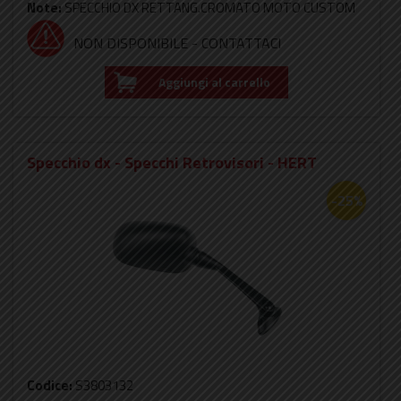
Note:
SPECCHIO DX RETTANG.CROMATO MOTO CUSTOM
NON DISPONIBILE - CONTATTACI
Aggiungi al carrello
Specchio dx - Specchi Retrovisori - HERT
-25%
Codice:
S3803132