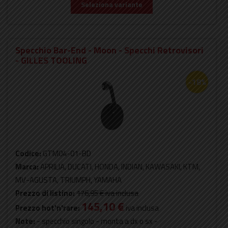
Seleziona variante
Specchio Bar-End - Moon - Specchi Retrovisori
- GILLES TOOLING
-18%
Codice:
GTM04-01-BD
Marca:
APRILIA, DUCATI, HONDA, INDIAN, KAWASAKI, KTM,
MV-AGUSTA, TRIUMPH, YAMAHA
Prezzo di listino:
176,95 €
iva inclusa
145,10 €
Prezzo hot'n'rare:
iva inclusa
Note:
- specchio singolo - monta a dx o sx -