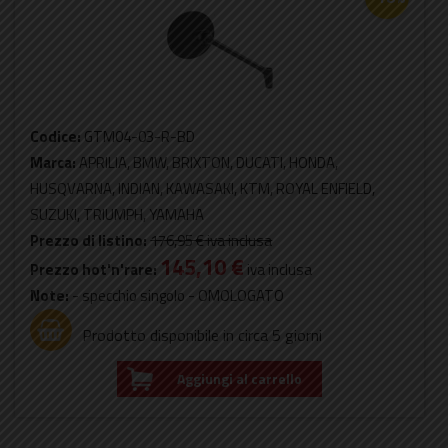
Codice:
GTM04-03-R-BD
Marca:
APRILIA, BMW, BRIXTON, DUCATI, HONDA,
HUSQVARNA, INDIAN, KAWASAKI, KTM, ROYAL ENFIELD,
SUZUKI, TRIUMPH, YAMAHA
Prezzo di listino:
176,95 €
iva inclusa
145,10 €
Prezzo hot'n'rare:
iva inclusa
Note:
- specchio singolo - OMOLOGATO
Prodotto disponibile in circa 5 giorni
Aggiungi al carrello