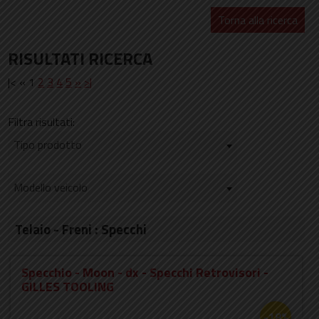
Torna alla ricerca
RISULTATI RICERCA
|< « 1
2
3
4
5
»
>|
Filtra risultati:
Tipo prodotto
Modello veicolo
Telaio - Freni : Specchi
Specchio - Moon - dx - Specchi Retrovisori -
GILLES TOOLING
-18%