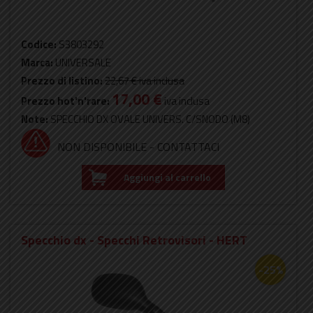
Codice:
S3803292
Marca:
UNIVERSALE
Prezzo di listino:
22,67 €
iva inclusa
17,00 €
Prezzo hot'n'rare:
iva inclusa
Note:
SPECCHIO DX OVALE UNIVERS. C/SNODO (M8)
NON DISPONIBILE - CONTATTACI
Aggiungi al carrello
Specchio dx - Specchi Retrovisori - HERT
-25%