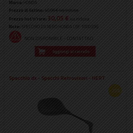
Marca:
HONDA
Prezzo di listino:
40,06 €
iva inclusa
30,05 €
Prezzo hot'n'rare:
iva inclusa
Note:
SPECCHIO DX NERO HONDA CBF 1000 (06)
NON DISPONIBILE - CONTATTACI
Aggiungi al carrello
Specchio dx - Specchi Retrovisori - HERT
-25%