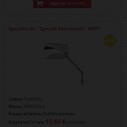
Aggiungi al carrello
Specchio dx - Specchi Retrovisori - HERT
-25%
Codice:
S3802932
Marca:
UNIVERSALE
Prezzo di listino:
20,89 €
iva inclusa
15,66 €
Prezzo hot'n'rare:
iva inclusa