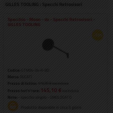
GILLES TOOLING : Specchi Retrovisori
Specchio - Moon - dx - Specchi Retrovisori -
GILLES TOOLING
-18%
Codice:
GTM04-04-R-BD
Marca:
DUCATI
Prezzo di listino:
176,95 €
iva inclusa
145,10 €
Prezzo hot'n'rare:
iva inclusa
Note:
- specchio singolo - OMOLOGATO
Prodotto disponibile in circa 5 giorni