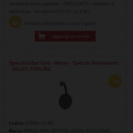
completamente regolabile - OMOLOGATO - completo di
adattatore - kit colore GTDS-21-14-2-KIT
Prodotto disponibile in circa 5 giorni
Aggiungi al carrello
Specchio Bar-End - Moon - Specchi Retrovisori
- GILLES TOOLING
-18%
Codice:
GTM04-02-BD
Marca:
APRILIA, BMW, BRIXTON, HONDA, HUSQVARNA,