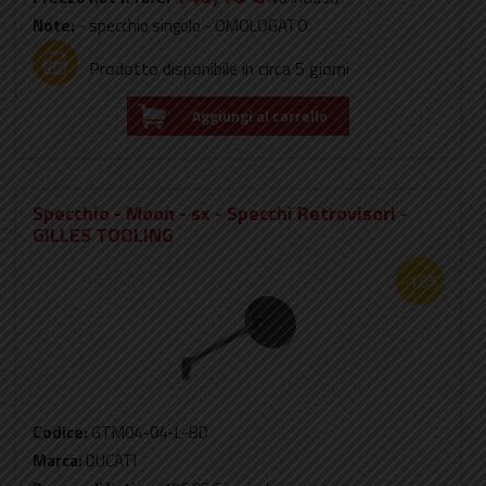
Note:
- specchio singolo - OMOLOGATO
Prodotto disponibile in circa 5 giorni
Aggiungi al carrello
Specchio - Moon - sx - Specchi Retrovisori -
GILLES TOOLING
-18%
Codice:
GTM04-04-L-BD
Marca:
DUCATI