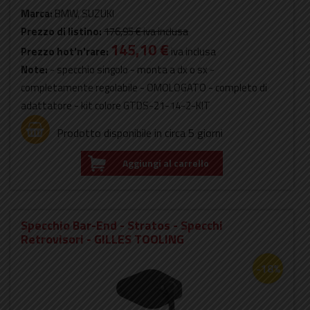
Marca:
BMW, SUZUKI
Prezzo di listino:
176,95 €
iva inclusa
145,10 €
Prezzo hot'n'rare:
iva inclusa
Note:
- specchio singolo - monta a dx o sx -
completamente regolabile - OMOLOGATO - completo di
adattatore - kit colore GTDS-21-14-2-KIT
Prodotto disponibile in circa 5 giorni
Aggiungi al carrello
Specchio Bar-End - Stratos - Specchi
Retrovisori - GILLES TOOLING
-18%