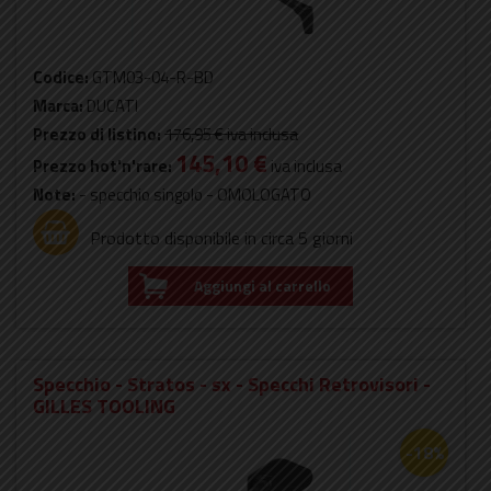
Codice:
GTM03-04-R-BD
Marca:
DUCATI
Prezzo di listino:
176,95 €
iva inclusa
145,10 €
Prezzo hot'n'rare:
iva inclusa
Note:
- specchio singolo - OMOLOGATO
Prodotto disponibile in circa 5 giorni
Aggiungi al carrello
Specchio - Stratos - sx - Specchi Retrovisori -
GILLES TOOLING
-18%