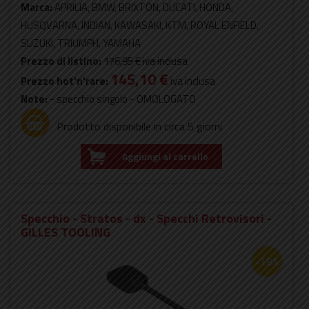
Marca:
APRILIA, BMW, BRIXTON, DUCATI, HONDA,
HUSQVARNA, INDIAN, KAWASAKI, KTM, ROYAL ENFIELD,
SUZUKI, TRIUMPH, YAMAHA
Prezzo di listino:
176,95 €
iva inclusa
145,10 €
Prezzo hot'n'rare:
iva inclusa
Note:
- specchio singolo - OMOLOGATO
Prodotto disponibile in circa 5 giorni
Aggiungi al carrello
Specchio - Stratos - dx - Specchi Retrovisori -
GILLES TOOLING
-18%