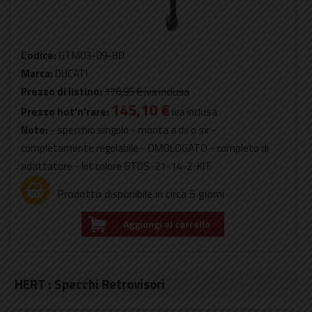
Codice:
GTM03-09-BD
Marca:
DUCATI
Prezzo di listino:
176,95 €
iva inclusa
145,10 €
Prezzo hot'n'rare:
iva inclusa
Note:
- specchio singolo - monta a dx o sx -
completamente regolabile - OMOLOGATO - completo di
adattatore - kit colore GTDS-21-14-2-KIT
Prodotto disponibile in circa 5 giorni
Aggiungi al carrello
HERT : Specchi Retrovisori