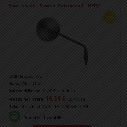
Specchio dx - Specchi Retrovisori - HERT
-25%
Codice:
S3801872
Marca:
MOTO GUZZI
Prezzo di listino:
21,78 €
iva inclusa
16,33 €
Prezzo hot'n'rare:
iva inclusa
Note:
SPECCHIO DX GUZZI V 11 NAKED/SPORT
Prodotto disponibile