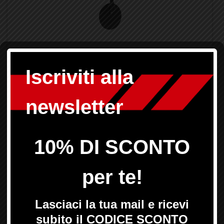
Codice:
GTM04-05-BD
Marca:
BMW, SUZUKI
Prezzo di listino:
176,95 €
iva inclusa
145,10 €
Prezzo hot'n'rare:
iva inclusa
Note:
- specchio singolo - monta a dx o sx -
completamente regolabile - OMOLOGATO - completo di
adattatore - kit colore GTDS-21-14-2-KIT
Prodotto disponibile in circa 5 giorni
Aggiungi al carrello
Specchio Bar-End - Stratos - Specchi