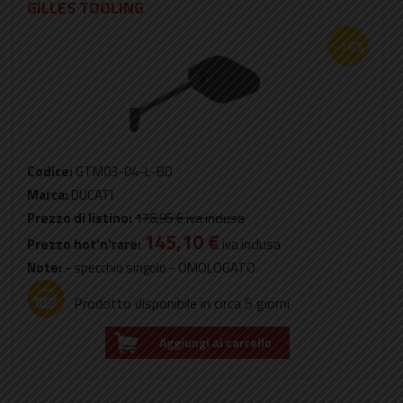
GILLES TOOLING
-18%
Codice:
GTM03-04-L-BD
Marca:
DUCATI
Prezzo di listino:
176,95 €
iva inclusa
145,10 €
Prezzo hot'n'rare:
iva inclusa
Note:
- specchio singolo - OMOLOGATO
Prodotto disponibile in circa 5 giorni
Aggiungi al carrello