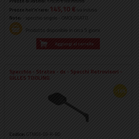
Prezzo di listino:
176,95 €
iva inclusa
145,10 €
Prezzo hot'n'rare:
iva inclusa
Note:
- specchio singolo - OMOLOGATO
Prodotto disponibile in circa 5 giorni
Aggiungi al carrello
Specchio - Stratos - dx - Specchi Retrovisori -
GILLES TOOLING
-18%
Codice:
GTM03-03-R-BD