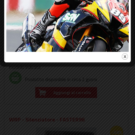
Codice:
WH-93110C
Marca:
KAWASAKI
208,62 €
Prezzo:
500,20 €
iva inclusa
Note:
- silenziatore ovale carbonio race - NON
OMOLOGATO - completo di raccordo e attacchi per il
modello indicato
Prodotto disponibile in circa 2 giorni
Aggiungi al carrello
WRP - Silenziatore - FASTER96
-58%