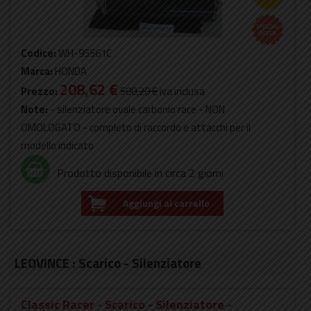
Codice:
WH-95561C
Marca:
HONDA
208,62 €
Prezzo:
500,20 €
iva inclusa
Note:
- silenziatore ovale carbonio race - NON
OMOLOGATO - completo di raccordo e attacchi per il
modello indicato
Prodotto disponibile in circa 2 giorni
Aggiungi al carrello
LEOVINCE : Scarico - Silenziatore
Classic Racer - Scarico - Silenziatore -