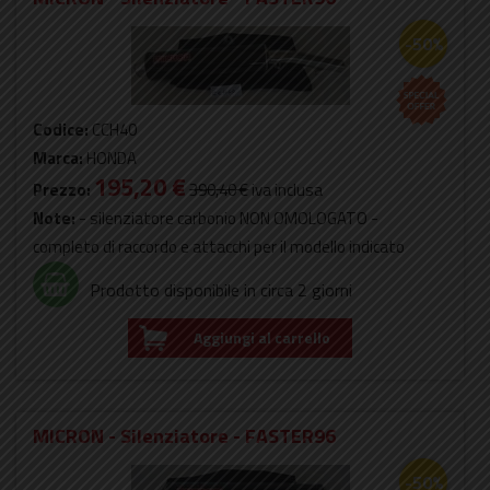
-50%
Codice:
CCH40
Marca:
HONDA
195,20 €
Prezzo:
390,40 €
iva inclusa
Note:
- silenziatore carbonio NON OMOLOGATO -
completo di raccordo e attacchi per il modello indicato
Prodotto disponibile in circa 2 giorni
Aggiungi al carrello
MICRON - Silenziatore - FASTER96
-50%