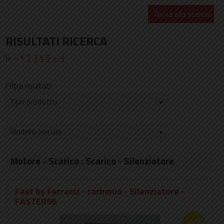
Torna alla ricerca
RISULTATI RICERCA
|< « 1
2
3
4
5
»
>|
Filtra risultati:
Tipo prodotto
Modello veicolo
Motore - Scarico : Scarico - Silenziatore
Fast by Ferracci - carbonio - Silenziatore -
FASTER96
-47%