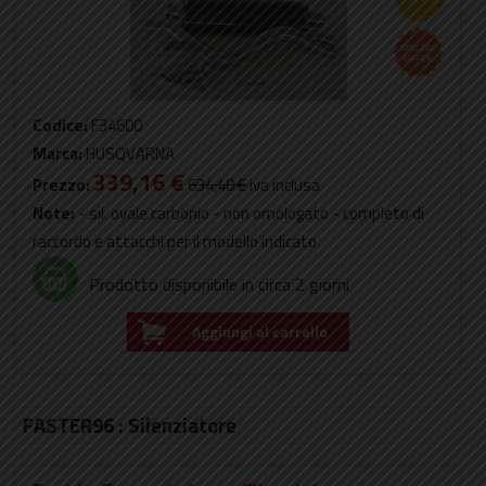
Codice:
F34600
Marca:
HUSQVARNA
339,16 €
Prezzo:
634,40 €
iva inclusa
Note:
- sil. ovale carbonio - non omologato - completo di
raccordo e attacchi per il modello indicato
Prodotto disponibile in circa 2 giorni
Aggiungi al carrello
FASTER96 : Silenziatore