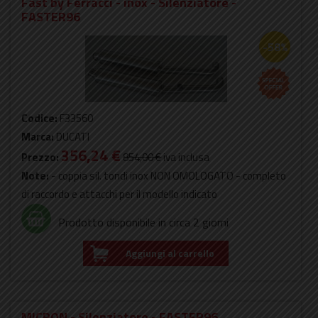
Fast by Ferracci - inox - Silenziatore -
FASTER96
-58%
Codice:
F33560
Marca:
DUCATI
356,24 €
Prezzo:
854,00 €
iva inclusa
Note:
- coppia sil. tondi inox NON OMOLOGATO - completo
di raccordo e attacchi per il modello indicato
Prodotto disponibile in circa 2 giorni
Aggiungi al carrello
MICRON - Silenziatore - FASTER96