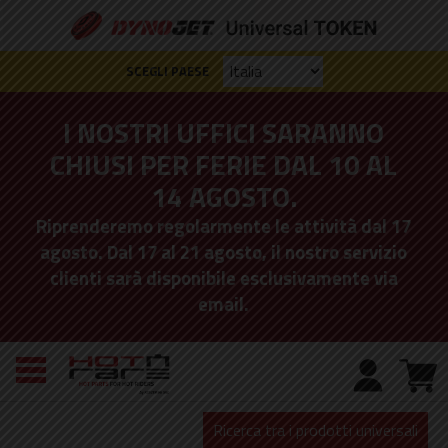
SCEGLI PAESE
I NOSTRI UFFICI SARANNO
CHIUSI PER FERIE DAL 10 AL
14 AGOSTO.
Riprenderemo regolarmente le attività dal 17
agosto. Dal 17 al 21 agosto, il nostro servizio
clienti sarà disponibile esclusivamente via
email.
Ricerca tra i prodotti universali