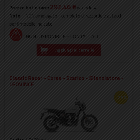
292,46 €
Prezzo hot'n'rare:
iva inclusa
Note:
- NON omologato - completo di raccordo e attacchi
per il modello indicato
NON DISPONIBILE - CONTATTACI
Aggiungi al carrello
Classic Racer - Corsa - Scarico - Silenziatore -
LEOVINCE
-25%