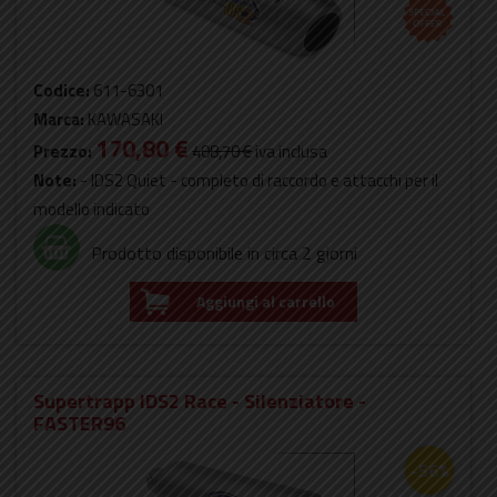
Codice:
611-6301
Marca:
KAWASAKI
170,80 €
Prezzo:
408,70 €
iva inclusa
Note:
- IDS2 Quiet - completo di raccordo e attacchi per il
modello indicato
Prodotto disponibile in circa 2 giorni
Aggiungi al carrello
Supertrapp IDS2 Race - Silenziatore -
FASTER96
-56%