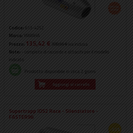
Codice:
613-4252
Marca:
YAMAHA
135,42 €
Prezzo:
308,66 €
iva inclusa
Note:
- completo di raccordo e attacchi per il modello
indicato
Prodotto disponibile in circa 2 giorni
Aggiungi al carrello
Supertrapp IDS2 Race - Silenziatore -
FASTER96
-53%