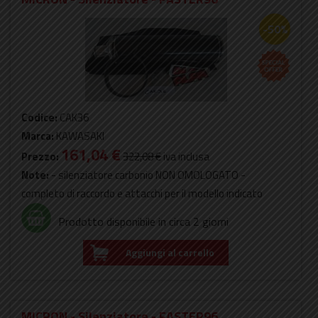
-50%
Codice:
CAK36
Marca:
KAWASAKI
161,04 €
Prezzo:
322,08 €
iva inclusa
Note:
- silenziatore carbonio NON OMOLOGATO -
completo di raccordo e attacchi per il modello indicato
Prodotto disponibile in circa 2 giorni
Aggiungi al carrello
MICRON - Silenziatore - FASTER96