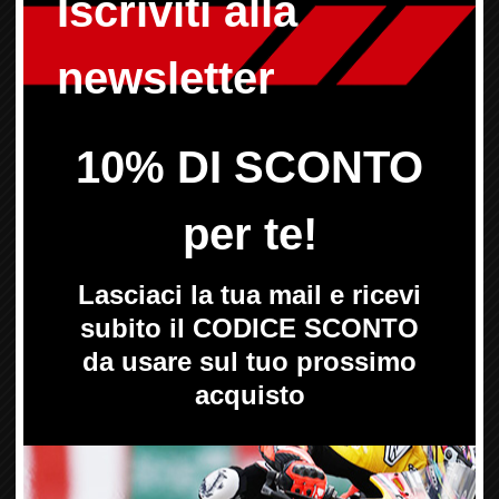
Codice:
WH-93042C
Marca:
YAMAHA
190,32 €
Prezzo:
456,28 €
iva inclusa
Note:
- silenziatore ovale carbonio race - NON
OMOLOGATO - completo di raccordo e attacchi per il
modello indicato
Prodotto disponibile in circa 2 giorni
Aggiungi al carrello
WRP - Silenziatore - FASTER96
-58%