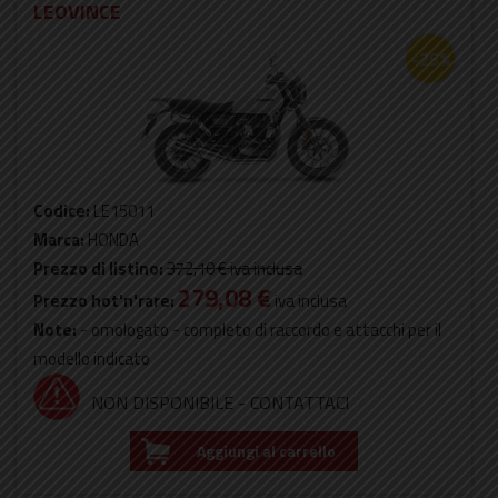
LEOVINCE
-25%
Codice:
LE15011
Marca:
HONDA
Prezzo di listino:
372,10 €
iva inclusa
279,08 €
Prezzo hot'n'rare:
iva inclusa
Note:
- omologato - completo di raccordo e attacchi per il
modello indicato
NON DISPONIBILE - CONTATTACI
Aggiungi al carrello