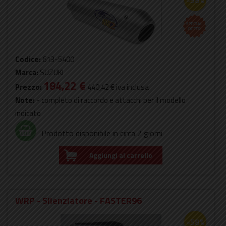
Codice:
613-5400
Marca:
SUZUKI
184,22 €
Prezzo:
440,42 €
iva inclusa
Note:
- completo di raccordo e attacchi per il modello
indicato
Prodotto disponibile in circa 2 giorni
Aggiungi al carrello
WRP - Silenziatore - FASTER96
-58%