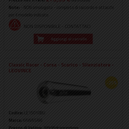
Note:
- NON omologato - completo di raccordo e attacchi
per il modello indicato
NON DISPONIBILE - CONTATTACI
Aggiungi al carrello
Classic Racer - Corsa - Scarico - Silenziatore -
LEOVINCE
-25%
Codice:
LE15010BU
Marca:
KAWASAKI
Prezzo di listino:
389,95 €
iva inclusa