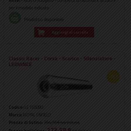
Note:
- NON omologato - completo di raccordo e attacchi
per il modello indicato
Prodotto disponibile
Aggiungi al carrello
Classic Racer - Corsa - Scarico - Silenziatore -
LEOVINCE
-25%
Codice:
LE15008U
Marca:
ROYAL ENFIELD
Prezzo di listino:
364,78 €
iva inclusa
273,59 €
Prezzo hot'n'rare:
iva inclusa