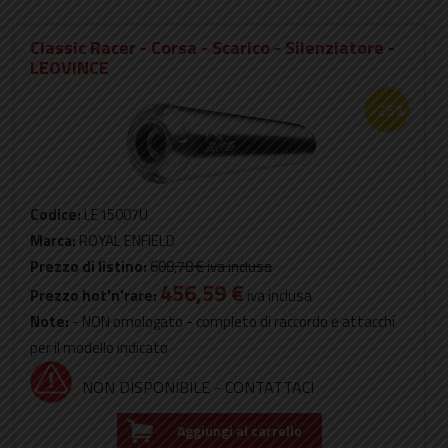
Classic Racer - Corsa - Scarico - Silenziatore -
LEOVINCE
-25%
Codice:
LE15007U
Marca:
ROYAL ENFIELD
Prezzo di listino:
608,78 €
iva inclusa
456,59 €
Prezzo hot'n'rare:
iva inclusa
Note:
- NON omologato - completo di raccordo e attacchi
per il modello indicato
NON DISPONIBILE - CONTATTACI
Aggiungi al carrello