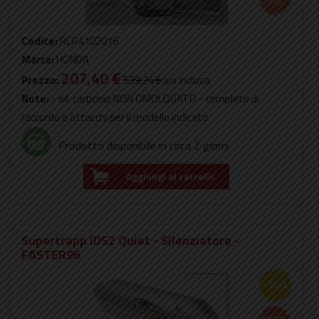
Codice:
RCR4102016
Marca:
HONDA
207,40 €
Prezzo:
539,24 €
iva inclusa
Note:
- sil. carbonio NON OMOLOGATO - completo di
raccordo e attacchi per il modello indicato
Prodotto disponibile in circa 2 giorni
Aggiungi al carrello
Supertrapp IDS2 Quiet - Silenziatore -
FASTER96
-50%