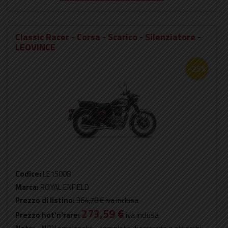
Classic Racer - Corsa - Scarico - Silenziatore -
LEOVINCE
-25%
Codice:
LE15008
Marca:
ROYAL ENFIELD
Prezzo di listino:
364,78 €
iva inclusa
273,59 €
Prezzo hot'n'rare:
iva inclusa