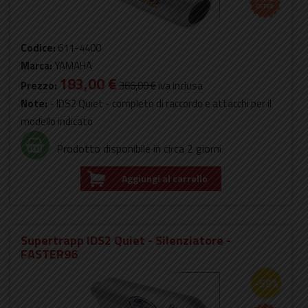
Codice:
611-4400
Marca:
YAMAHA
183,00 €
Prezzo:
366,00 €
iva inclusa
Note:
- IDS2 Quiet - completo di raccordo e attacchi per il
modello indicato
Prodotto disponibile in circa 2 giorni
Aggiungi al carrello
Supertrapp IDS2 Quiet - Silenziatore -
FASTER96
-58%