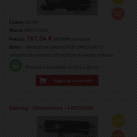
Codice:
MCUN
Marca:
UNIVERSALE
161,04 €
Prezzo:
323,30 €
iva inclusa
Note:
- silenziatore carbonio NON OMOLOGATO -
completo di raccordo e attacchi per il modello indicato
Prodotto disponibile in circa 2 giorni
Aggiungi al carrello
Sebring - Silenziatore - FASTER96
-62%