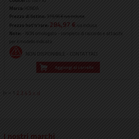
Codice:
LE15011U
Marca:
HONDA
Prezzo di listino:
379,96 €
iva inclusa
284,97 €
Prezzo hot'n'rare:
iva inclusa
Note:
- NON omologato - completo di raccordo e attacchi
per il modello indicato
NON DISPONIBILE - CONTATTACI
Aggiungi al carrello
|< « 1
2
3
4
5
»
>|
I nostri marchi