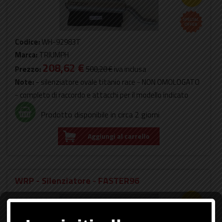
Codice:
WH-92983T
Marca:
TRIUMPH
208,62 €
Prezzo:
500,20 €
iva inclusa
Note:
- silenziatore ovale titanio race - NON OMOLOGATO
- completo di raccordo e attacchi per il modello indicato
Prodotto disponibile in circa 2 giorni
Aggiungi al carrello
WRP - Silenziatore - FASTER96
-58%