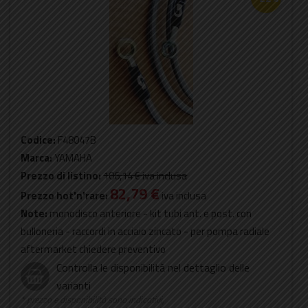
Codice:
F48047B
Marca:
YAMAHA
Prezzo di listino:
106,14 €
iva inclusa
82,79 €
Prezzo hot'n'rare:
iva inclusa
Note:
monodisco anteriore - kit tubi ant. e post. con
bulloneria - raccordi in acciaio zincato - per pompa radiale
aftermarket chiedere preventivo
Controlla le disponibilità nel dettaglio delle
varianti
* prezzo e disponibilità sono indicativi,