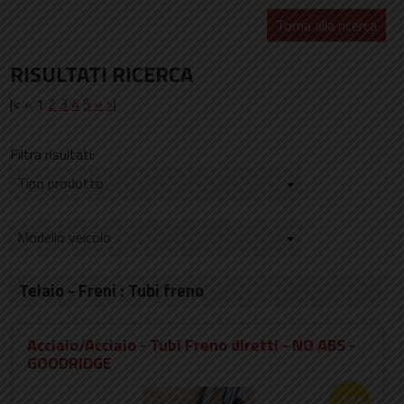
Torna alla ricerca
RISULTATI RICERCA
|< « 1
2
3
4
5
»
>|
Filtra risultati:
Tipo prodotto
Modello veicolo
Telaio - Freni : Tubi freno
Acciaio/Acciaio - Tubi Freno diretti - NO ABS -
GOODRIDGE
-22%