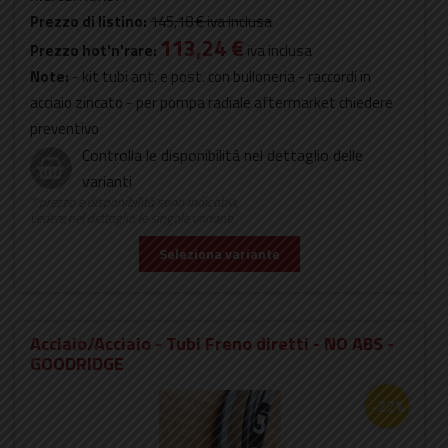
Prezzo di listino:
145,18 €
iva inclusa
113,24 €
Prezzo hot'n'rare:
iva inclusa
Note:
- kit tubi ant. e post. con bulloneria - raccordi in
acciaio zincato - per pompa radiale aftermarket chiedere
preventivo
Controlla le disponibilità nel dettaglio delle
varianti
* prezzo e disponibilità sono indicativi,
vedere nel dettaglio le singole varianti
Seleziona variante
Acciaio/Acciaio - Tubi Freno diretti - NO ABS -
GOODRIDGE
-22%