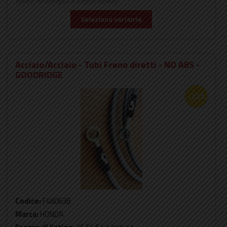
vedere nel dettaglio le singole varianti
Seleziona variante
Acciaio/Acciaio - Tubi Freno diretti - NO ABS -
GOODRIDGE
-22%
Codice:
F48063B
Marca:
HONDA