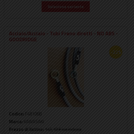
Seleziona variante
Acciaio/Acciaio - Tubi Freno diretti - NO ABS -
GOODRIDGE
-22%
Codice:
F48106B
Marca:
KAWASAKI
Prezzo di listino:
145,18 €
iva inclusa