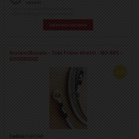
varianti
* prezzo e disponibilità sono indicativi,
vedere nel dettaglio le singole varianti
Seleziona variante
Acciaio/Acciaio - Tubi Freno diretti - NO ABS -
GOODRIDGE
-22%
Codice:
F48104B