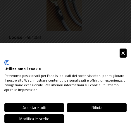
Codice:
F48108B
Marca:
KAWASAKI
Prezzo di listino:
145,18 €
iva inclusa
113,24 €
Prezzo hot'n'rare:
iva inclusa
Note:
- kit tubi ant. e post. con bulloneria - raccordi in
Utilizziamo i cookie
Potremmo posizionarli per l'analisi dei dati dei nostri visitatori, per migliorare
acciaio zincato - per pompa radiale aftermarket chiedere
il nostro sito Web, mostrare contenuti personalizzati e offrirti un'esperienza di
preventivo
navigazione eccezionale. Per ulteriori informazioni sui cookie utilizziamo
aprire le impostazioni.
Controlla le disponibilità nel dettaglio delle
varianti
* prezzo e disponibilità sono indicativi,
Accettare tutti
Rifiuta
vedere nel dettaglio le singole varianti
Modifica le scelte
Seleziona variante