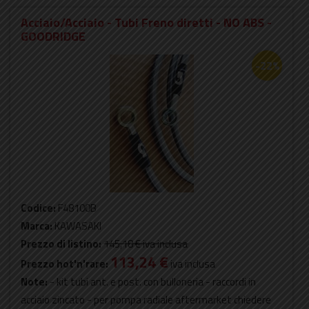
Acciaio/Acciaio - Tubi Freno diretti - NO ABS -
GOODRIDGE
-22%
Codice:
F48100B
Marca:
KAWASAKI
Prezzo di listino:
145,18 €
iva inclusa
113,24 €
Prezzo hot'n'rare:
iva inclusa
Note:
- kit tubi ant. e post. con bulloneria - raccordi in
acciaio zincato - per pompa radiale aftermarket chiedere