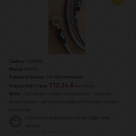
Codice:
F48060B
Marca:
HONDA
Prezzo di listino:
145,18 €
iva inclusa
113,24 €
Prezzo hot'n'rare:
iva inclusa
Note:
- kit tubi ant. e post. con bulloneria - raccordi in
acciaio zincato - per pompa radiale aftermarket chiedere
preventivo
Controlla le disponibilità nel dettaglio delle
varianti
* prezzo e disponibilità sono indicativi,