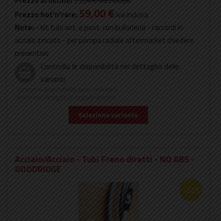
Prezzo di listino:
75,64 €
iva inclusa
59,00 €
Prezzo hot'n'rare:
iva inclusa
Note:
- kit tubi ant. e post. con bulloneria - raccordi in
acciaio zincato - per pompa radiale aftermarket chiedere
preventivo
Controlla le disponibilità nel dettaglio delle
varianti
* prezzo e disponibilità sono indicativi,
vedere nel dettaglio le singole varianti
Seleziona variante
Acciaio/Acciaio - Tubi Freno diretti - NO ABS -
GOODRIDGE
-22%