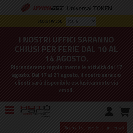
SCEGLI PAESE
I NOSTRI UFFICI SARANNO
CHIUSI PER FERIE DAL 10 AL
14 AGOSTO.
Riprenderemo regolarmente le attività dal 17
agosto. Dal 17 al 21 agosto, il nostro servizio
clienti sarà disponibile esclusivamente via
email.
Ricerca tra i prodotti universali