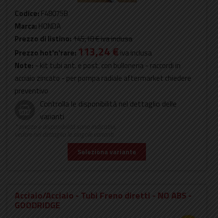
Codice:
F48075B
Marca:
HONDA
Prezzo di listino:
145,18 €
iva inclusa
113,24 €
Prezzo hot'n'rare:
iva inclusa
Note:
- kit tubi ant. e post. con bulloneria - raccordi in
acciaio zincato - per pompa radiale aftermarket chiedere
preventivo
Controlla le disponibilità nel dettaglio delle
varianti
* prezzo e disponibilità sono indicativi,
vedere nel dettaglio le singole varianti
Seleziona variante
Acciaio/Acciaio - Tubi Freno diretti - NO ABS -
GOODRIDGE