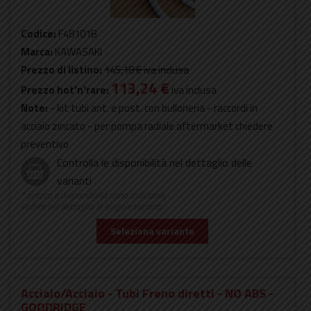
Codice:
F48101B
Marca:
KAWASAKI
Prezzo di listino:
145,18 €
iva inclusa
113,24 €
Prezzo hot'n'rare:
iva inclusa
Note:
- kit tubi ant. e post. con bulloneria - raccordi in
acciaio zincato - per pompa radiale aftermarket chiedere
preventivo
Controlla le disponibilità nel dettaglio delle
varianti
* prezzo e disponibilità sono indicativi,
vedere nel dettaglio le singole varianti
Seleziona variante
Acciaio/Acciaio - Tubi Freno diretti - NO ABS -
GOODRIDGE