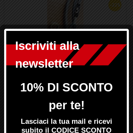
-22%
Codice:
F48076B
Marca:
HONDA
Prezzo di listino:
145,18 €
iva inclusa
113,24 €
Prezzo hot'n'rare:
iva inclusa
Note:
- kit tubi ant. e post. con bulloneria - raccordi in
acciaio zincato - per pompa radiale aftermarket chiedere
preventivo
Controlla le disponibilità nel dettaglio delle
varianti