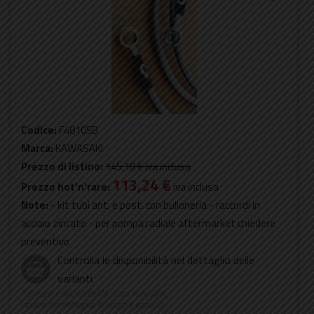
Codice:
F48105B
Marca:
KAWASAKI
Prezzo di listino:
145,18 €
iva inclusa
113,24 €
Prezzo hot'n'rare:
iva inclusa
Note:
- kit tubi ant. e post. con bulloneria - raccordi in
acciaio zincato - per pompa radiale aftermarket chiedere
preventivo
Controlla le disponibilità nel dettaglio delle
varianti
* prezzo e disponibilità sono indicativi,
vedere nel dettaglio le singole varianti