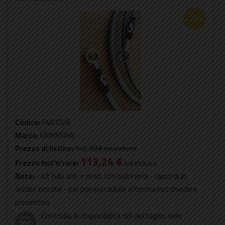
-22%
Codice:
F48102B
Marca:
KAWASAKI
Prezzo di listino:
145,18 €
iva inclusa
113,24 €
Prezzo hot'n'rare:
iva inclusa
Note:
- kit tubi ant. e post. con bulloneria - raccordi in
acciaio zincato - per pompa radiale aftermarket chiedere
preventivo
Controlla le disponibilità nel dettaglio delle