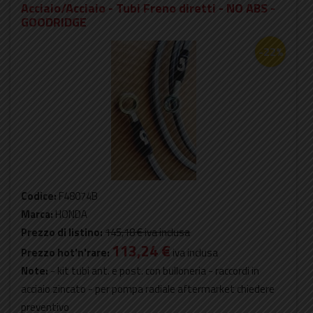
Acciaio/Acciaio - Tubi Freno diretti - NO ABS -
GOODRIDGE
-22%
Codice:
F48074B
Marca:
HONDA
Prezzo di listino:
145,18 €
iva inclusa
113,24 €
Prezzo hot'n'rare:
iva inclusa
Note:
- kit tubi ant. e post. con bulloneria - raccordi in
acciaio zincato - per pompa radiale aftermarket chiedere
preventivo