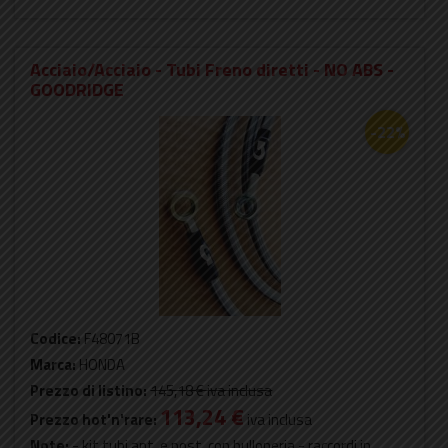
Acciaio/Acciaio - Tubi Freno diretti - NO ABS -
GOODRIDGE
-22%
Codice:
F48071B
Marca:
HONDA
Prezzo di listino:
145,18 €
iva inclusa
113,24 €
Prezzo hot'n'rare:
iva inclusa
Note:
- kit tubi ant. e post. con bulloneria - raccordi in