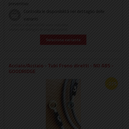
preventivo
Controlla le disponibilità nel dettaglio delle
varianti
* prezzo e disponibilità sono indicativi,
vedere nel dettaglio le singole varianti
Seleziona variante
Acciaio/Acciaio - Tubi Freno diretti - NO ABS -
GOODRIDGE
-22%