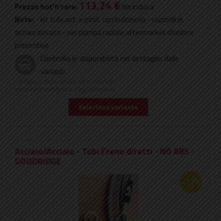
113,24 €
Prezzo hot'n'rare:
iva inclusa
Note:
- kit tubi ant. e post. con bulloneria - raccordi in
acciaio zincato - per pompa radiale aftermarket chiedere
preventivo
Controlla le disponibilità nel dettaglio delle
varianti
* prezzo e disponibilità sono indicativi,
vedere nel dettaglio le singole varianti
Seleziona variante
Acciaio/Acciaio - Tubi Freno diretti - NO ABS -
GOODRIDGE
-22%