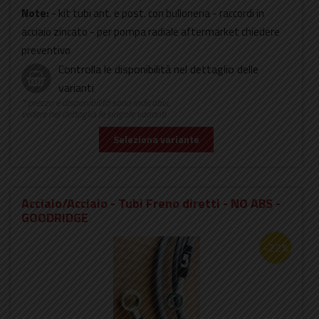
Note:
- kit tubi ant. e post. con bulloneria - raccordi in
acciaio zincato - per pompa radiale aftermarket chiedere
preventivo
Controlla le disponibilità nel dettaglio delle
varianti
* prezzo e disponibilità sono indicativi,
vedere nel dettaglio le singole varianti
Seleziona variante
Acciaio/Acciaio - Tubi Freno diretti - NO ABS -
GOODRIDGE
-22%