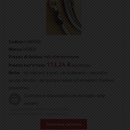
Codice:
F48065B
Marca:
HONDA
Prezzo di listino:
145,18 €
iva inclusa
113,24 €
Prezzo hot'n'rare:
iva inclusa
Note:
- kit tubi ant. e post. con bulloneria - raccordi in
acciaio zincato - per pompa radiale aftermarket chiedere
preventivo
Controlla le disponibilità nel dettaglio delle
varianti
* prezzo e disponibilità sono indicativi,
vedere nel dettaglio le singole varianti
Seleziona variante