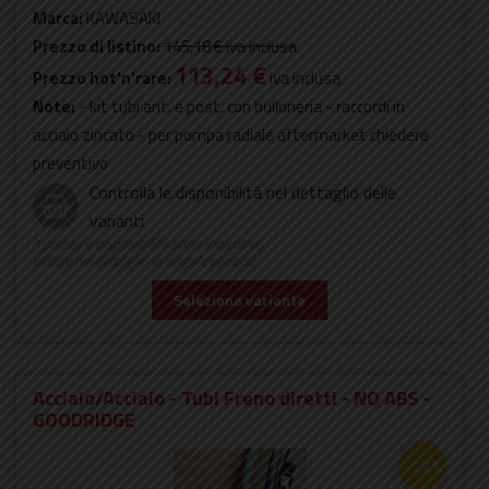
Marca:
KAWASAKI
Prezzo di listino:
145,18 €
iva inclusa
113,24 €
Prezzo hot'n'rare:
iva inclusa
Note:
- kit tubi ant. e post. con bulloneria - raccordi in
acciaio zincato - per pompa radiale aftermarket chiedere
preventivo
Controlla le disponibilità nel dettaglio delle
varianti
* prezzo e disponibilità sono indicativi,
vedere nel dettaglio le singole varianti
Seleziona variante
Acciaio/Acciaio - Tubi Freno diretti - NO ABS -
GOODRIDGE
-22%