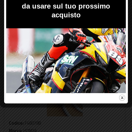
* prezzo e disponibilità sono indicativi,
vedere nel dettaglio le singole varianti
Seleziona variante
Acciaio/Acciaio - Tubi Freno diretti - NO ABS -
GOODRIDGE
-22%
Codice:
F48078B
Marca:
HONDA