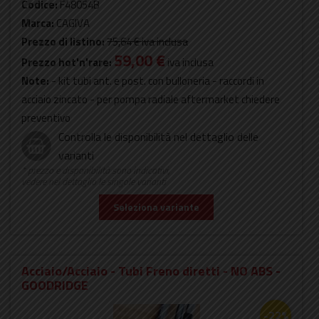
Codice:
F48054B
Marca:
CAGIVA
Prezzo di listino:
75,64 €
iva inclusa
59,00 €
Prezzo hot'n'rare:
iva inclusa
Note:
- kit tubi ant. e post. con bulloneria - raccordi in
acciaio zincato - per pompa radiale aftermarket chiedere
preventivo
Controlla le disponibilità nel dettaglio delle
varianti
* prezzo e disponibilità sono indicativi,
vedere nel dettaglio le singole varianti
Seleziona variante
Acciaio/Acciaio - Tubi Freno diretti - NO ABS -
GOODRIDGE
-22%