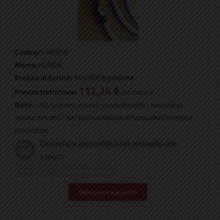
Codice:
F48081B
Marca:
HONDA
Prezzo di listino:
145,18 €
iva inclusa
113,24 €
Prezzo hot'n'rare:
iva inclusa
Note:
- kit tubi ant. e post. con bulloneria - raccordi in
acciaio zincato - per pompa radiale aftermarket chiedere
preventivo
Controlla le disponibilità nel dettaglio delle
varianti
* prezzo e disponibilità sono indicativi,
vedere nel dettaglio le singole varianti
Seleziona variante