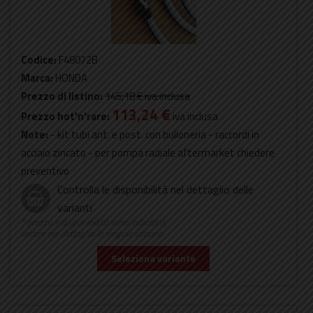
Codice:
F48072B
Marca:
HONDA
Prezzo di listino:
145,18 €
iva inclusa
113,24 €
Prezzo hot'n'rare:
iva inclusa
Note:
- kit tubi ant. e post. con bulloneria - raccordi in
acciaio zincato - per pompa radiale aftermarket chiedere
preventivo
Controlla le disponibilità nel dettaglio delle
varianti
* prezzo e disponibilità sono indicativi,
vedere nel dettaglio le singole varianti
Seleziona variante