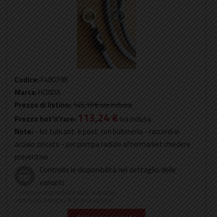
Codice:
F48079B
Marca:
HONDA
Prezzo di listino:
145,18 €
iva inclusa
113,24 €
Prezzo hot'n'rare:
iva inclusa
Note:
- kit tubi ant. e post. con bulloneria - raccordi in
acciaio zincato - per pompa radiale aftermarket chiedere
preventivo
Controlla le disponibilità nel dettaglio delle
varianti
* prezzo e disponibilità sono indicativi,
vedere nel dettaglio le singole varianti