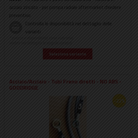
acciaio zincato - per pompa radiale aftermarket chiedere
preventivo
Controlla le disponibilità nel dettaglio delle
varianti
* prezzo e disponibilità sono indicativi,
vedere nel dettaglio le singole varianti
Seleziona variante
Acciaio/Acciaio - Tubi Freno diretti - NO ABS -
GOODRIDGE
-22%