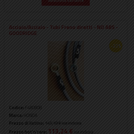
Seleziona variante
Acciaio/Acciaio - Tubi Freno diretti - NO ABS -
GOODRIDGE
-22%
Codice:
F48080B
Marca:
HONDA
Prezzo di listino:
145,18 €
iva inclusa
113,24 €
Prezzo hot'n'rare:
iva inclusa